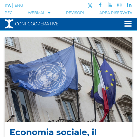
|
ITA
ENG
PEC
WEBMAIL
REVISORI
AREA RISERVATA
CONFCOOPERATIVE
Economia sociale, il