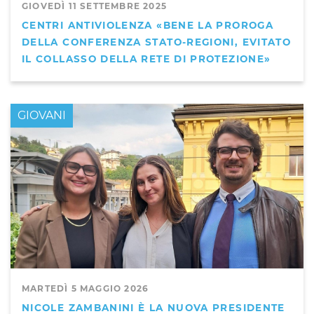
GIOVEDÌ 11 SETTEMBRE 2025
CENTRI ANTIVIOLENZA «BENE LA PROROGA
DELLA CONFERENZA STATO-REGIONI, EVITATO
IL COLLASSO DELLA RETE DI PROTEZIONE»
GIOVANI
MARTEDÌ 5 MAGGIO 2026
NICOLE ZAMBANINI È LA NUOVA PRESIDENTE