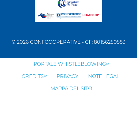
© 2026 CONFCOOPERATIVE - CF: 80156250583
PORTALE WHISTLEBLOWING
CREDITS
PRIVACY
NOTE LEGALI
MAPPA DEL SITO