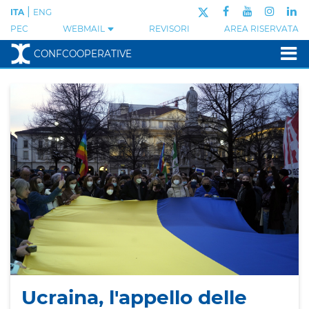
|
ITA
ENG
PEC
WEBMAIL
REVISORI
AREA RISERVATA
CONFCOOPERATIVE
Ucraina, l'appello delle