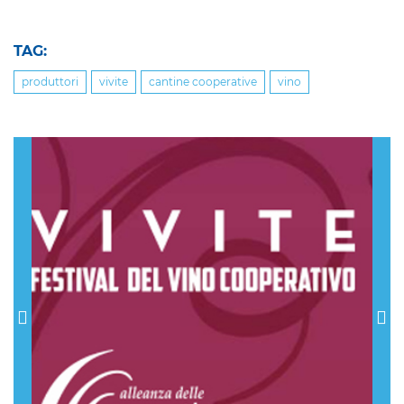
TAG:
produttori
vivite
cantine cooperative
vino
Previous
Nex