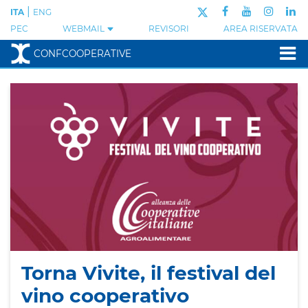
|
ITA
ENG
PEC
WEBMAIL
REVISORI
AREA RISERVATA
CONFCOOPERATIVE
Torna Vivite, il festival del
vino cooperativo