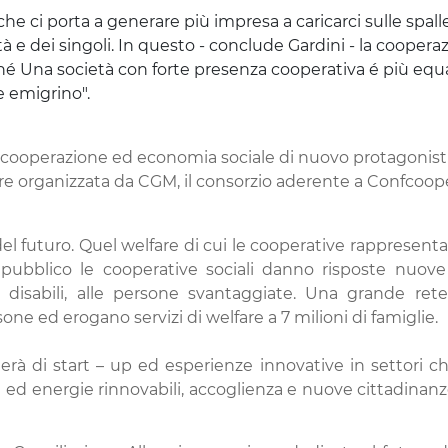
he ci porta a generare più impresa a caricarci sulle spalle
tà e dei singoli. In questo - conclude Gardini - la cooper
rché Una società con forte presenza cooperativa é più equ
e emigrino".
 cooperazione ed economia sociale di nuovo protagonist
are organizzata da CGM, il consorzio aderente a Confcoope
el futuro. Quel welfare di cui le cooperative rappresenta
 pubblico le cooperative sociali danno risposte nuove
 ai disabili, alle persone svantaggiate. Una grande ret
ne ed erogano servizi di welfare a 7 milioni di famiglie.
lerà di
start – up ed esperienze innovative in settori ch
 ed energie rinnovabili, accoglienza e nuove cittadinanz