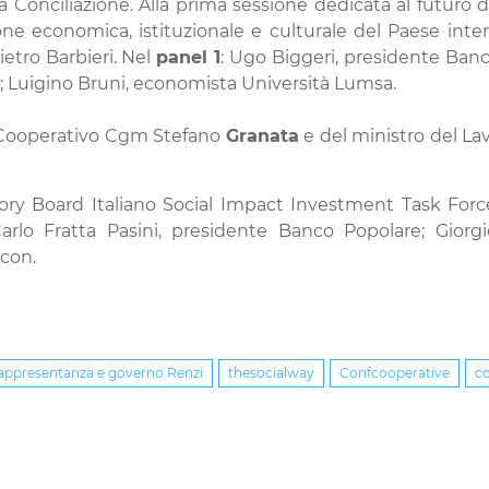
la Conciliazione. Alla prima sessione dedicata al futuro 
e economica, istituzionale e culturale del Paese inter
etro Barbieri. Nel
panel 1
:
Ugo Biggeri, presidente Ban
; Luigino Bruni, economista Università Lumsa.
o Cooperativo Cgm Stefano
Granata
e del ministro del Lav
ory Board Italiano Social Impact Investment Task Forc
lo Fratta Pasini, presidente Banco Popolare; Giorgio
ccon.
appresentanza e governo Renzi
thesocialway
Confcooperative
c