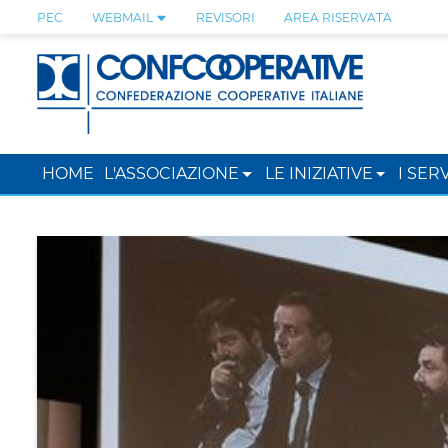
PEC
WEBMAIL
REVISORI
AREA RISERVATA
HOME
L'ASSOCIAZIONE
LE INIZIATIVE
I SERV