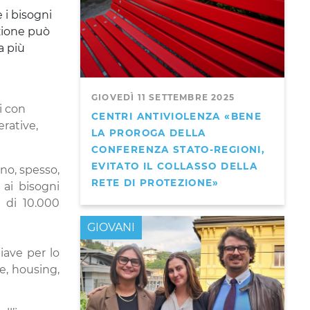
 i bisogni
azione può
a più
GIOVEDÌ 11 SETTEMBRE 2025
i con
CENTRI ANTIVIOLENZA «BENE
rative,
LA PROROGA DELLA
CONFERENZA STATO-REGIONI,
EVITATO IL COLLASSO DELLA
no, spesso,
RETE DI PROTEZIONE»
 ai bisogni
e di 10.000
GIOVANI
iave per lo
e, housing,