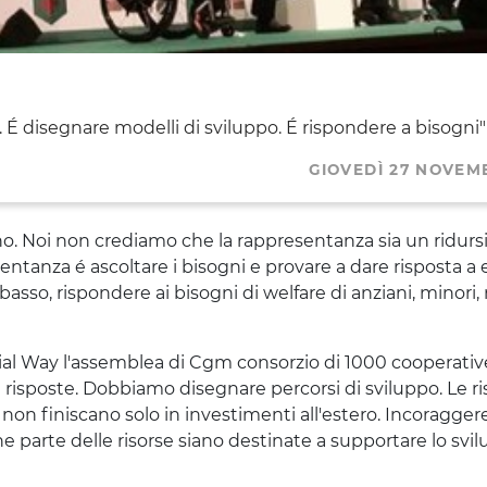
 É disegnare modelli di sviluppo. É rispondere a bisogni"
GIOVEDÌ 27 NOVEM
no. Noi non crediamo che la rappresentanza sia un ridursi 
esentanza é ascoltare i bisogni e provare a dare risposta a
 basso, rispondere ai bisogni di welfare di anziani, minori,
l Way l'assemblea di Cgm consorzio di 1000 cooperative 
risposte. Dobbiamo disegnare percorsi di sviluppo. Le ri
- non finiscano solo in investimenti all'estero. Incoragger
he parte delle risorse siano destinate a supportare lo svi