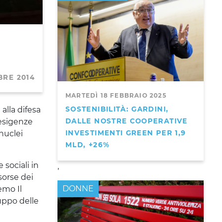
BRE 2014
MARTEDÌ 18 FEBBRAIO 2025
SOSTENIBILITÀ: GARDINI,
alla difesa
DALLE NOSTRE COOPERATIVE
 esigenze
INVESTIMENTI GREEN PER 1,9
 nuclei
MLD, +26%
sociali in
,
sorse dei
DONNE
emo Il
luppo delle