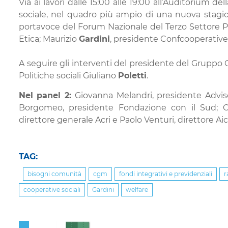
Via ai lavori dalle
15:00 alle 19:00 all’Auditorium del
sociale, nel quadro più ampio di una nuova stagion
portavoce del Forum Nazionale del Terzo Settore Pi
Etica; Maurizio
Gardini
, presidente Confcooperative
A seguire gli interventi del presidente del Grupp
Politiche sociali Giuliano
Poletti
.
Nel panel 2:
Giovanna Melandri, presidente Advis
Borgomeo, presidente Fondazione con il Sud; Car
direttore generale Acri e Paolo Venturi, direttore Ai
TAG:
bisogni comunità
cgm
fondi integrativi e previdenziali
r
cooperative sociali
Gardini
welfare
Previous