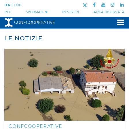
|
ITA
ENG
PEC
WEBMAIL
REVISORI
AREA RISERVATA
CONFCOOPERATIVE
LE NOTIZIE
CONFCOOPERATIVE