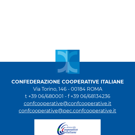
CONFEDERAZIONE COOPERATIVE ITALIANE
Via Torino, 146 - 00184 ROMA
t +39 06/680001 - f +39 06/68134236
confcooperative@confcooperative.it
confcooperative@pec.confcooperative.it