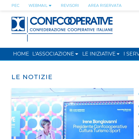
PEC
WEBMAIL
REVISORI
AREA RISERVATA
HOME
L'ASSOCIAZIONE
LE INIZIATIVE
I SERV
LE NOTIZIE