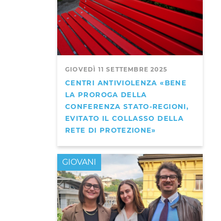
GIOVEDÌ 11 SETTEMBRE 2025
CENTRI ANTIVIOLENZA «BENE
LA PROROGA DELLA
CONFERENZA STATO-REGIONI,
EVITATO IL COLLASSO DELLA
RETE DI PROTEZIONE»
GIOVANI