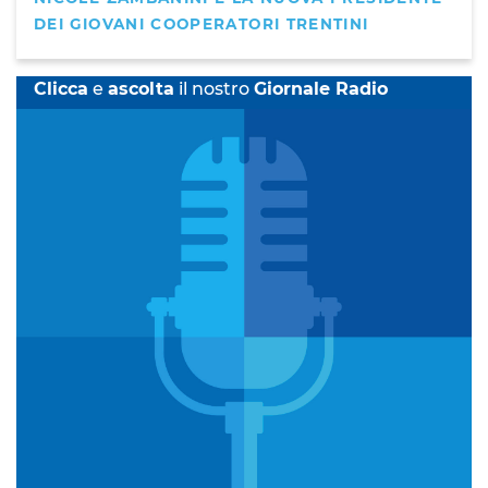
DEI GIOVANI COOPERATORI TRENTINI
Clicca
e
ascolta
il nostro
Giornale Radio