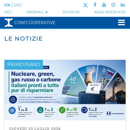
|
ITA
ENG
PEC
WEBMAIL
REVISORI
AREA RISERVATA
CONFCOOPERATIVE
LE NOTIZIE
PRIMO PIANO
GIOVEDÌ 23 LUGLIO 2026