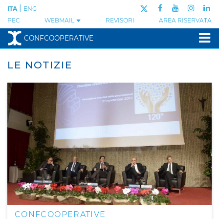
|
ITA
ENG
PEC
WEBMAIL
REVISORI
AREA RISERVATA
CONFCOOPERATIVE
LE NOTIZIE
CONFCOOPERATIVE