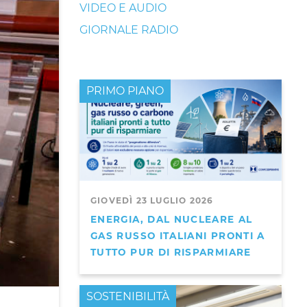
VIDEO E AUDIO
GIORNALE RADIO
PRIMO PIANO
GIOVEDÌ 23 LUGLIO 2026
ENERGIA, DAL NUCLEARE AL
GAS RUSSO ITALIANI PRONTI A
TUTTO PUR DI RISPARMIARE
PRIMO PIANO
SOSTENIBILITÀ