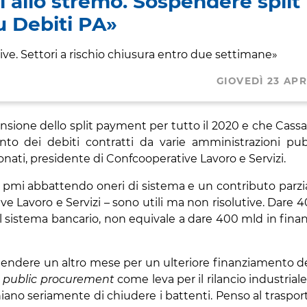
i allo stremo. Sospendere split
 Debiti PA»
ive. Settori a rischio chiusura entro due settimane»
GIOVEDÌ 23 APR
ione dello split payment per tutto il 2020 e che Cassa
to dei debiti contratti da varie amministrazioni pub
nati, presidente di Confcooperative Lavoro e Servizi.
le pmi abbattendo oneri di sistema e un contributo parzia
tive Lavoro e Servizi – sono utili ma non risolutive. Dare 
al sistema bancario, non equivale a dare 400 mld in fina
tendere un altro mese per un ulteriore finanziamento d
l
public procurement
come leva per il rilancio industrial
iano seriamente di chiudere i battenti. Penso al traspor