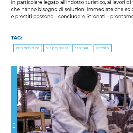
in particolare legato all'indotto turistico, ai lavori d
che hanno bisogno di soluzioni immediate che solo 
e prestiti possono – concludere Stronati – prontame
TAG:
cdp debiti pa
slit payment
Stronati
credito
Previous