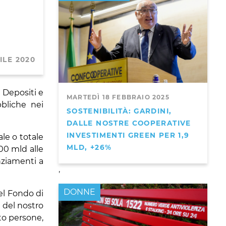
ILE 2020
 Depositi e
MARTEDÌ 18 FEBBRAIO 2025
bliche nei
SOSTENIBILITÀ: GARDINI,
DALLE NOSTRE COOPERATIVE
INVESTIMENTI GREEN PER 1,9
le o totale
MLD, +26%
400 mld alle
nziamenti a
,
DONNE
el Fondo di
e del nostro
to persone,