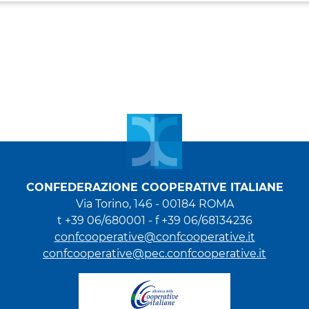
CONFEDERAZIONE COOPERATIVE ITALIANE
Via Torino, 146 - 00184 ROMA
t +39 06/680001 - f +39 06/68134236
confcooperative@confcooperative.it
confcooperative@pec.confcooperative.it