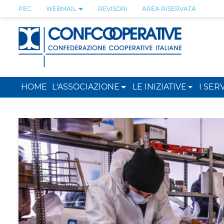
PEC
WEBMAIL
REVISORI
AREA RISERVATA
HOME
L'ASSOCIAZIONE
LE INIZIATIVE
I SERV