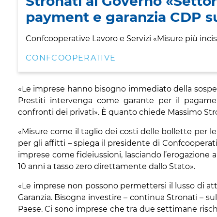
Stronati al Governo «Settor
payment e garanzia CDP su
Confcooperative Lavoro e Servizi «Misure più incis
CONFCOOPERATIVE
«Le imprese hanno bisogno immediato della sospens
Prestiti intervenga come garante per il pagamen
confronti dei privati». È quanto chiede Massimo Stro
«Misure come il taglio dei costi delle bollette per 
per gli affitti – spiega il presidente di Confcoopera
imprese come fideiussioni, lasciando l’erogazione 
10 anni a tasso zero direttamente dallo Stato».
«Le imprese non possono permettersi il lusso di at
Garanzia. Bisogna investire – continua Stronati – su
Paese. Ci sono imprese che tra due settimane risch