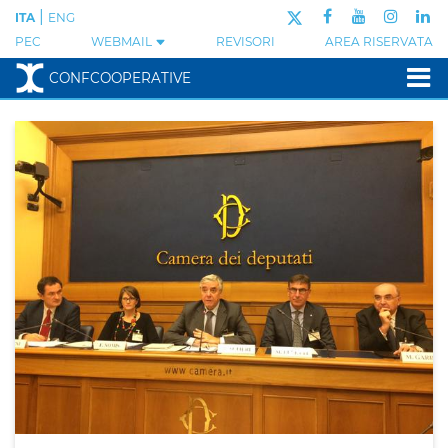
|
ITA
ENG
PEC
WEBMAIL
REVISORI
AREA RISERVATA
CONFCOOPERATIVE