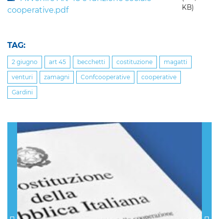
KB)
cooperative.pdf
TAG:
2 giugno
art 45
becchetti
costituzione
magatti
venturi
zamagni
Confcooperative
cooperative
Gardini
Previous
Nex