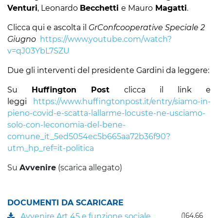
Venturi
, Leonardo
Becchetti
e Mauro
Magatti
.
Clicca qui e ascolta il
GrConfcooperative Speciale 2
Giugno
https://www.youtube.com/watch?
v=qJ03YbL7SZU
Due gli interventi del presidente Gardini da leggere:
Su
Huffington Post
clicca il link e
leggi
https://www.huffingtonpost.it/entry/siamo-in-
pieno-covid-e-scatta-lallarme-locuste-ne-usciamo-
solo-con-leconomia-del-bene-
comune_it_5ed5054ec5b665aa72b36f90?
utm_hp_ref=it-politica
Su
Avvenire
(scarica allegato)
DOCUMENTI DA SCARICARE
Avvenire Art 45 e funzione sociale
(164,66