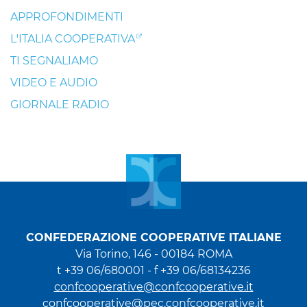
APPROFONDIMENTI
L'ITALIA COOPERATIVA
TI SEGNALIAMO
VIDEO E AUDIO
GIORNALE RADIO
CONFEDERAZIONE COOPERATIVE ITALIANE
Via Torino, 146 - 00184 ROMA
t +39 06/680001 - f +39 06/68134236
confcooperative@confcooperative.it
confcooperative@pec.confcooperative.it