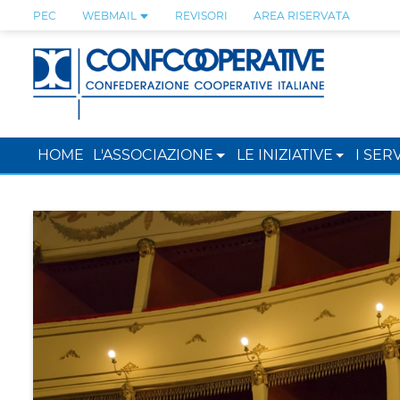
PEC
WEBMAIL
REVISORI
AREA RISERVATA
HOME
L'ASSOCIAZIONE
LE INIZIATIVE
I SERV