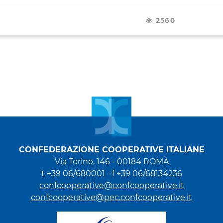
2560
CONFEDERAZIONE COOPERATIVE ITALIANE
Via Torino, 146 - 00184 ROMA
t +39 06/680001 - f +39 06/68134236
confcooperative@confcooperative.it
confcooperative@pec.confcooperative.it