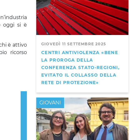
’industria
 oggi si è
GIOVEDÌ 11 SETTEMBRE 2025
chi è attivo
pio ricorso
CENTRI ANTIVIOLENZA «BENE
LA PROROGA DELLA
CONFERENZA STATO-REGIONI,
EVITATO IL COLLASSO DELLA
RETE DI PROTEZIONE»
Next
GIOVANI