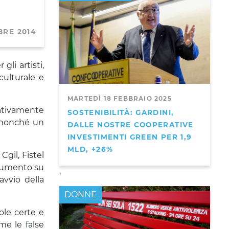
BRE 2014
gli artisti,
culturale e
MARTEDÌ 18 FEBBRAIO 2025
rativamente
SOSTENIBILITÀ: GARDINI,
, nonché un
DALLE NOSTRE COOPERATIVE
INVESTIMENTI GREEN PER 1,9
MLD, +26%
gil, Fistel
trumento su
,
avvio della
DONNE
gole certe e
me le false