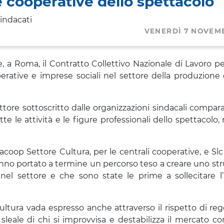
e cooperative dello spettacolo
indacati
VENERDÌ 7 NOVEM
, a Roma, il Contratto Collettivo Nazionale di Lavoro per 
erative e imprese sociali nel settore della produzione 
ttore sottoscritto dalle organizzazioni sindacali compa
te le attività e le figure professionali dello spettacolo
oop Settore Cultura, per le centrali cooperative, e Slc C
 hanno portato a termine un percorso teso a creare uno s
l settore e che sono state le prime a sollecitare l’
 cultura vada espresso anche attraverso il rispetto di re
eale di chi si improvvisa e destabilizza il mercato co