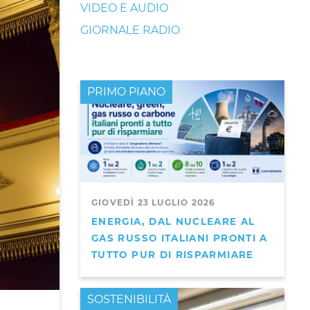
VIDEO E AUDIO
GIORNALE RADIO
PRIMO PIANO
GIOVEDÌ 23 LUGLIO 2026
ENERGIA, DAL NUCLEARE AL
GAS RUSSO ITALIANI PRONTI A
TUTTO PUR DI RISPARMIARE
PRIMO PIANO
SOSTENIBILITÀ