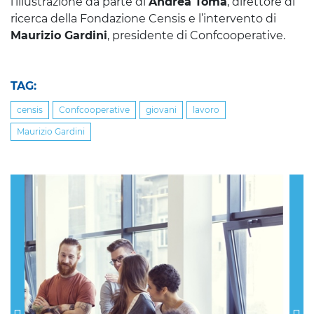
l’illustrazione da parte di
Andrea Toma
, direttore di
ricerca della Fondazione Censis e l’intervento di
Maurizio Gardini
, presidente di Confcooperative.
TAG:
censis
Confcooperative
giovani
lavoro
Maurizio Gardini
Previous
Nex