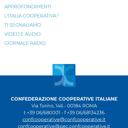
APPROFONDIMENTI
L'ITALIA COOPERATIVA
TI SEGNALIAMO
VIDEO E AUDIO
GIORNALE RADIO
CONFEDERAZIONE COOPERATIVE ITALIANE
Via Torino, 146 - 00184 ROMA
t +39 06/680001 - f +39 06/68134236
confcooperative@confcooperative.it
confcooperative@pec.confcooperative.it