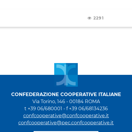
2291
CONFEDERAZIONE COOPERATIVE ITALIANE
Via Torino, 146 - 00184 ROMA
t +39 06/680001 - f +39 06/68134236
confcooperative@confcooperative.it
confcooperative@pec.confcooperative.it