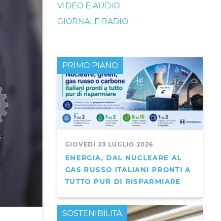
VIDEO E AUDIO
GIORNALE RADIO
PRIMO PIANO
GIOVEDÌ 23 LUGLIO 2026
ENERGIA, DAL NUCLEARE AL
GAS RUSSO ITALIANI PRONTI A
TUTTO PUR DI RISPARMIARE
PRIMO PIANO
SOSTENIBILITÀ