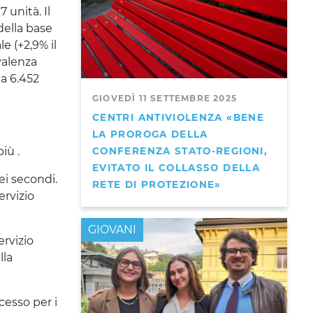
 unità. Il
della base
e (+2,9% il
valenza
 a 6.452
GIOVEDÌ 11 SETTEMBRE 2025
CENTRI ANTIVIOLENZA «BENE
LA PROROGA DELLA
più .
CONFERENZA STATO-REGIONI,
EVITATO IL COLLASSO DELLA
ei secondi.
RETE DI PROTEZIONE»
ervizio
GIOVANI
ervizio
lla
cesso per i