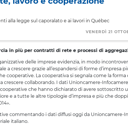
ete, lavoro e cooperazione
enti alla legge sul caporalato e ai lavori in Québec
VENERDÌ 21 OTTO
a in più per contratti di rete e processi di aggrega
rganizzative delle imprese evidenzia, in modo incontrovert
le a crescere grazie all’espandersi di forme d’impresa pi
anche cooperative. La cooperativa si segnala come la forma
e a crescere collaborando. I dati Unioncamere-Infocamer
e cooperative che hanno dichiarato di avere sottoscritto 
re e a tutte le altre tipologie d’impresa e più che doppi
014».
rative commentando i dati diffusi oggi da Unioncamere-
iale italiano.