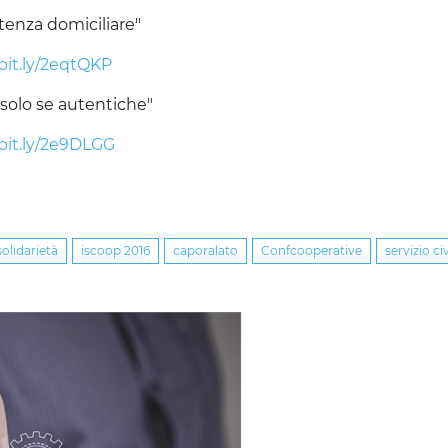
stenza domiciliare"
/bit.ly/2eqtQKP
 solo se autentiche"
/bit.ly/2e9DLGG
olidarietà
iscoop 2016
caporalato
Confcooperative
servizio civ