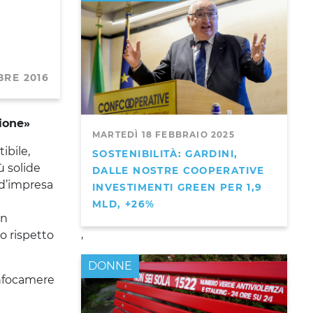
BRE 2016
zione»
MARTEDÌ 18 FEBBRAIO 2025
ibile,
SOSTENIBILITÀ: GARDINI,
ù solide
DALLE NOSTRE COOPERATIVE
 d’impresa
INVESTIMENTI GREEN PER 1,9
e
MLD, +26%
un
,
o rispetto
DONNE
Infocamere