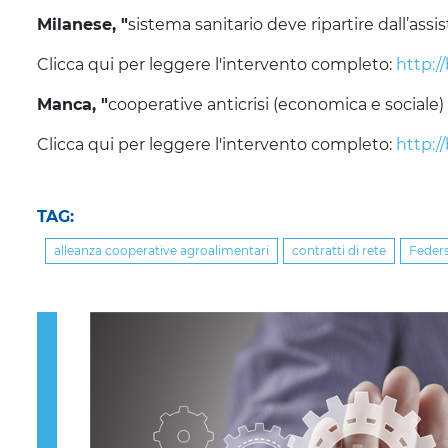
Milanese, "
sistema sanitario deve ripartire dall’assi
Clicca qui per leggere l'intervento completo:
http:/
Manca, "
cooperative anticrisi (economica e sociale)
Clicca qui per leggere l'intervento completo:
http:/
TAG:
alleanza cooperative agroalimentari
contratti di rete
Feders
Previous