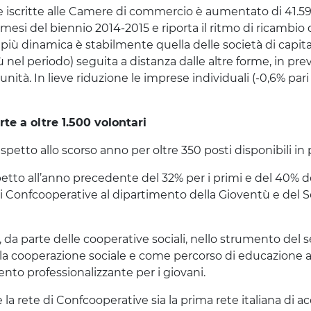
 iscritte alle Camere di commercio è aumentato di 41.597
 mesi del biennio 2014-2015 e riporta il ritmo di ricambio 
 più dinamica è stabilmente quella delle società di capital
ù nel periodo) seguita a distanza dalle altre forme, in pre
unità. In lieve riduzione le imprese individuali (-0,6% pari
rte a oltre 1.500 volontari
rispetto allo scorso anno per oltre 350 posti disponibili in 
spetto all’anno precedente del 32% per i primi e del 40% d
 di Confcooperative al dipartimento della Gioventù e del S
da parte delle cooperative sociali, nello strumento del s
lla cooperazione sociale e come percorso di educazione a
nto professionalizzante per i giovani.
 rete di Confcooperative sia la prima rete italiana di ac