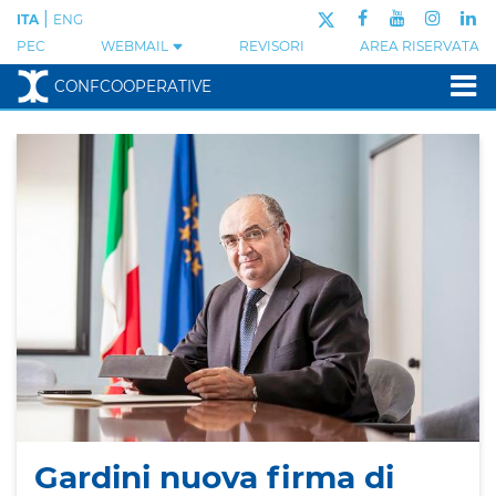
|
ITA
ENG
PEC
WEBMAIL
REVISORI
AREA RISERVATA
CONFCOOPERATIVE
Gardini nuova firma di