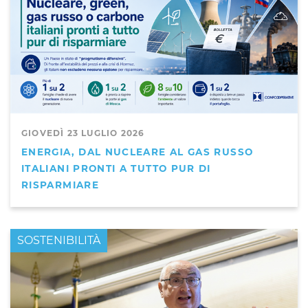
GIOVEDÌ 23 LUGLIO 2026
ENERGIA, DAL NUCLEARE AL GAS RUSSO
ITALIANI PRONTI A TUTTO PUR DI
RISPARMIARE
PRIMO PIANO
SOSTENIBILITÀ