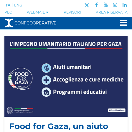
|
ITA
ENG
PEC
WEBMAIL
REVISORI
AREA RISERVATA
CONFCOOPERATIVE
Food for Gaza, un aiuto