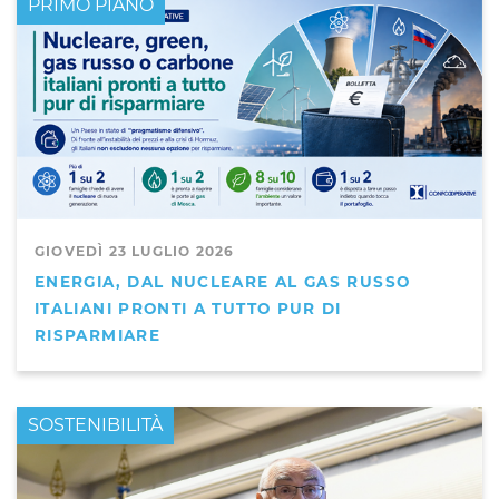
PRIMO PIANO
GIOVEDÌ 23 LUGLIO 2026
ENERGIA, DAL NUCLEARE AL GAS RUSSO
ITALIANI PRONTI A TUTTO PUR DI
RISPARMIARE
PRIMO PIANO
SOSTENIBILITÀ