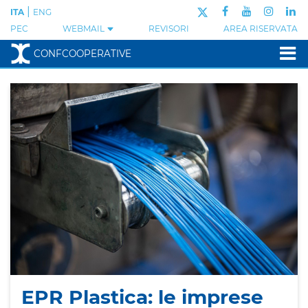
|
ITA
ENG
PEC
WEBMAIL
REVISORI
AREA RISERVATA
CONFCOOPERATIVE
EPR Plastica: le imprese