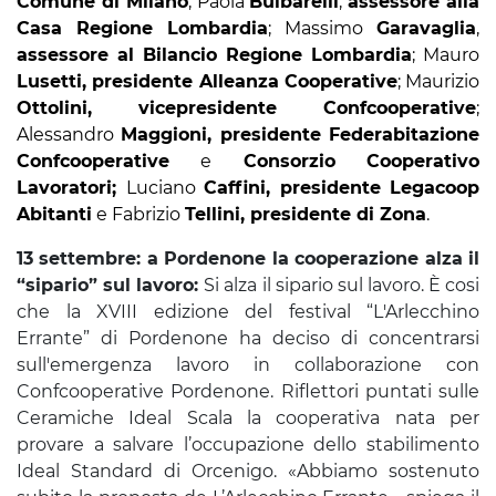
Comune di Milano
; Paola
Bulbarelli
,
assessore alla
Casa Regione Lombardia
; Massimo
Garavaglia
,
assessore al Bilancio Regione Lombardia
; Mauro
Lusetti, presidente Alleanza Cooperative
; Maurizio
Ottolini, vicepresidente Confcooperative
;
Alessandro
Maggioni, presidente Federabitazione
Confcooperative
e
Consorzio Cooperativo
Lavoratori;
Luciano
Caffini, presidente Legacoop
Abitanti
e Fabrizio
Tellini, presidente di Zona
.
13 settembre: a Pordenone la cooperazione alza il
“sipario” sul lavoro:
Si alza il sipario sul lavoro. È cosi
che la XVIII edizione del festival “L'Arlecchino
Errante” di Pordenone ha deciso di concentrarsi
sull'emergenza lavoro in collaborazione con
Confcooperative Pordenone. Riflettori puntati sulle
Ceramiche Ideal Scala la cooperativa nata per
provare a salvare l’occupazione dello stabilimento
Ideal Standard di Orcenigo. «Abbiamo sostenuto