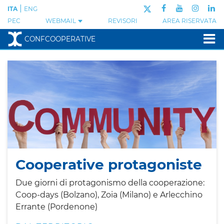
|
ITA
ENG
PEC
WEBMAIL
REVISORI
AREA RISERVATA
CONFCOOPERATIVE
Cooperative protagoniste
Due giorni di protagonismo della cooperazione:
Coop-days (Bolzano), Zoia (Milano) e Arlecchino
Errante (Pordenone)