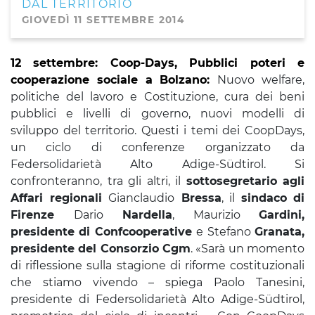
DAL TERRITORIO
GIOVEDÌ 11 SETTEMBRE 2014
12 settembre: Coop-Days, Pubblici poteri e
cooperazione sociale a Bolzano:
Nuovo welfare,
politiche del lavoro e Costituzione, cura dei beni
pubblici e livelli di governo, nuovi modelli di
sviluppo del territorio. Questi i temi dei CoopDays,
un ciclo di conferenze organizzato da
Federsolidarietà Alto Adige-Südtirol. Si
confronteranno, tra gli altri, il
sottosegretario agli
Affari regionali
Gianclaudio
Bressa
, il
sindaco di
Firenze
Dario
Nardella
, Maurizio
Gardini,
presidente di Confcooperative
e Stefano
Granata,
presidente del Consorzio Cgm
. «Sarà un momento
di riflessione sulla stagione di riforme costituzionali
che stiamo vivendo – spiega Paolo Tanesini,
presidente di Federsolidarietà Alto Adige-Südtirol,