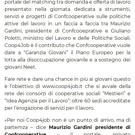
portale del matching tra domanda e offerta di lavoro
presentato nella giornata dedicata a strumenti,
servizi e progetti di Confcooperative sulle politiche
attive del lavoro in un faccia a faccia tra Maurizio
Gardini, presidente di Confcooeprative e Giuliano
Poletti, ministro del Lavoro e delle Politiche Sociali.
Coop4Job è il contributo che Confcooperative vuole
dare a “Garanzia Giovani” il Piano Europeo per la
lotta alla disoccupazione giovanile e a sostegno dei
giovani Neet.
Fare rete e dare una chance in più ai giovani questo
è l’obiettivo di
www.coop4job.it
c
he si
avvale della
rete dei consorzi di cooperative sociali “Mestieri” e
“Idea Agenzia per il Lavoro”: oltre 60 sedi accreditate
per I’erogazione di servizi per il lavoro.
«Per noi Coop4job non è un punto di arrivo, ma di
partemza – dice
Maurizio Gardini presidente di
Confcooperative
– il portale, arrivato