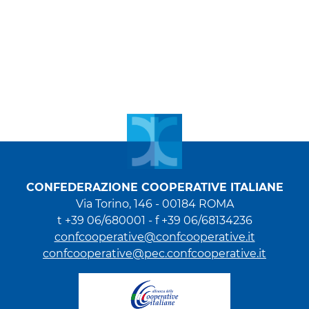
CONFEDERAZIONE COOPERATIVE ITALIANE
Via Torino, 146 - 00184 ROMA
t +39 06/680001 - f +39 06/68134236
confcooperative@confcooperative.it
confcooperative@pec.confcooperative.it