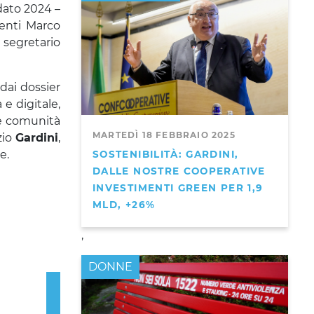
dato 2024 –
enti Marco
 segretario
dai dossier
e digitale,
lle comunità
MARTEDÌ 18 FEBBRAIO 2025
zio
Gardini
,
e.
SOSTENIBILITÀ: GARDINI,
DALLE NOSTRE COOPERATIVE
INVESTIMENTI GREEN PER 1,9
MLD, +26%
,
DONNE
Next