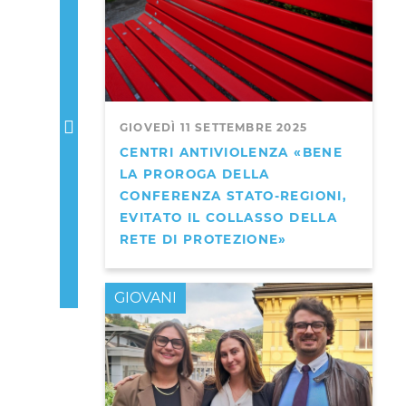
GIOVEDÌ 11 SETTEMBRE 2025
CENTRI ANTIVIOLENZA «BENE
LA PROROGA DELLA
CONFERENZA STATO-REGIONI,
EVITATO IL COLLASSO DELLA
RETE DI PROTEZIONE»
GIOVANI