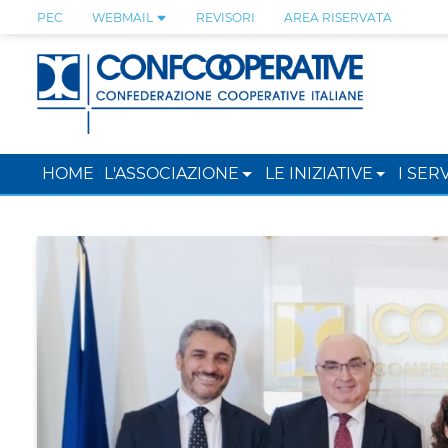
PEC
WEBMAIL
REVISORI
AREA RISERVATA
HOME
L'ASSOCIAZIONE
LE INIZIATIVE
I SERV