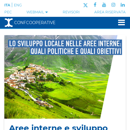
|
ITA
ENG
PEC
WEBMAIL
REVISORI
AREA RISERVATA
CONFCOOPERATIVE
Aree interne e sviluppo