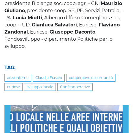
presidente Biolanga soc. coop. agr. – CN;
Maurizio
Giuliano
, presidente coop. SE. PE. Servizi Petralia –
PA;
Lucia Miotti
, Albergo diffuso Comeglians soc.
coop. – UD;
Gianluca Salvatori
, Euricse;
Flaviano
Zandonai
, Euricse;
Giuseppe Daconto
,
Fondosviluppo - dipartimento Politiche per lo
sviluppo.
TAG:
aree interne
Claudia Fiaschi
cooperative di comunità
euricse
sviluppo locale
Confcooperative
Previous
Nex