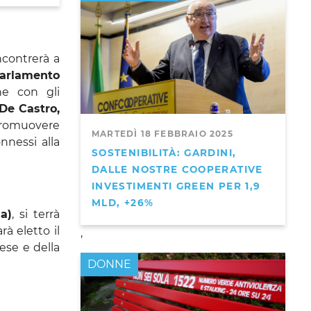
incontrerà a
Parlamento
ne con gli
 De Castro,
 promuovere
MARTEDÌ 18 FEBBRAIO 2025
nnessi alla
SOSTENIBILITÀ: GARDINI,
DALLE NOSTRE COOPERATIVE
INVESTIMENTI GREEN PER 1,9
MLD, +26%
a)
, si terrà
rà eletto il
,
ese e della
DONNE