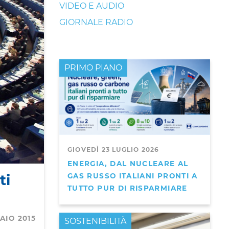
VIDEO E AUDIO
GIORNALE RADIO
PRIMO PIANO
GIOVEDÌ 23 LUGLIO 2026
ENERGIA, DAL NUCLEARE AL
ti
GAS RUSSO ITALIANI PRONTI A
TUTTO PUR DI RISPARMIARE
i
AIO 2015
PRIMO PIANO
SOSTENIBILITÀ