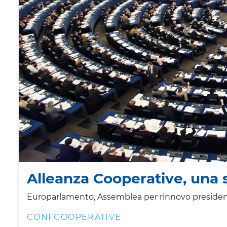
Alleanza Cooperative, una 
Europarlamento, Assemblea per rinnovo presidenz
CONFCOOPERATIVE