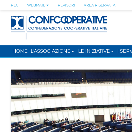
PEC
WEBMAIL
REVISORI
AREA RISERVATA
HOME
L'ASSOCIAZIONE
LE INIZIATIVE
I SERV