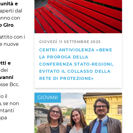
unità e
aperti dal
anno con
o Giro
.
ttito con i
GIOVEDÌ 11 SETTEMBRE 2025
 le nuove
CENTRI ANTIVIOLENZA «BENE
LA PROROGA DELLA
tti e
CONFERENZA STATO-REGIONI,
 dei
EVITATO IL COLLASSO DELLA
vanni
RETE DI PROTEZIONE»
sse Bcc.
o il
GIOVANI
a, se non
ntanti
mpa