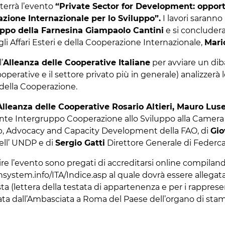
i terrà l’evento
“Private Sector for Development: opport
zione Internazionale per lo Sviluppo”.
I lavori saranno 
luppo della Farnesina Giampaolo Cantini
e si concluder
li Affari Esteri e della Cooperazione Internazionale,
Mari
’
Alleanza delle Cooperative Italiane
per avviare un diba
operative e il settore privato più in generale) analizzerà
a della Cooperazione.
’Alleanza delle Cooperative Rosario Altieri, Mauro Luse
nte Intergruppo Cooperazione allo Sviluppo alla Camera
ip, Advocacy and Capacity Development della FAO, di
Gio
ell’ UNDP e di
Sergio Gatti
Direttore Generale di Federca
guire l’evento sono pregati di accreditarsi online compiland
onsystem.info/ITA/Indice.asp al quale dovrà essere allegat
a (lettera della testata di appartenenza e per i rapprese
ciata dall’Ambasciata a Roma del Paese dell’organo di sta