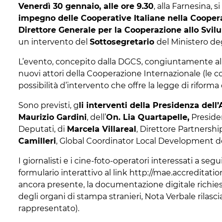
Venerdì 30 gennaio, alle ore 9.30
, alla Farnesina, s
impegno delle Cooperative Italiane nella Coopera
Direttore Generale per la Cooperazione allo Svi
un intervento del
Sottosegretario
del Ministero deg
L’evento, concepito dalla DGCS, congiuntamente all
nuovi attori della Cooperazione Internazionale (le co
possibilità d’intervento che offre la legge di riform
Sono previsti, g
li interventi della Presidenza dell
Maurizio Gardini
, dell’
On. Lia Quartapelle,
Preside
Deputati, di
Marcela Villareal
, Direttore Partnersh
Camilleri
, Global Coordinator Local Development d
I giornalisti e i cine-foto-operatori interessati a se
formulario interattivo al link http://mae.accreditati
ancora presente, la documentazione digitale richiest
degli organi di stampa stranieri, Nota Verbale rilas
rappresentato).