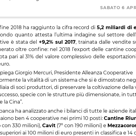
SABATO 6 APR
 fine 2018 ha raggiunto la cifra record di
5,2 miliardi di 
econdo quanto attesta l’ultima indagine sul settore dell
tive è stata del
+9,2% sul 2017
, trainata dalle vendite 
nerato oltre confine: nel 2018 l’export delle cantine coo
ta pari al 31% del valore complessivo delle esportazioni 
 euro.
 spiega Giorgio Mercuri, Presidente Alleanza Cooperative
eriormente la vitalità di un sistema che si è dimostrato neg
iaia di soci produttori, di preservare la coltivazione della
ccesso, specie con le strutture più dimensionate, in tutt
 la Cina”.
banca ha analizzato anche i bilanci di tutte le aziende ita
mpaiono ben 4 cooperative nei primi 10 posti:
Cantine Riun
 con 330 milioni),
Cavit
(7° con 190 milioni) e
Mezzacoro
superiori ai 100 milioni di euro presenti in classifica e 14 