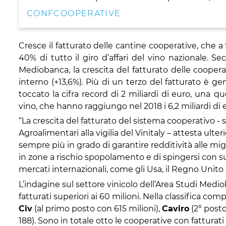
CONFCOOPERATIVE
Cresce il fatturato delle cantine cooperative, che a
40% di tutto il giro d’affari del vino nazionale. S
Mediobanca, la crescita del fatturato delle coopera
interno (+13,6%). Più di un terzo del fatturato è ge
toccato la cifra record di 2 miliardi di euro, una
quo
vino, che hanno raggiungo nel 2018 i 6,2 miliardi di
“La crescita del fatturato del sistema cooperativo -
Agroalimentari alla vigilia del Vinitaly – attesta ult
sempre più in grado di garantire redditività alle migl
in zone a rischio spopolamento e di spingersi con su
mercati internazionali, come gli Usa, il Regno Unito e
L’indagine sul settore vinicolo dell’Area Studi Medio
fatturati superiori ai 60 milioni. Nella classifica co
Civ
(al primo posto con 615 milioni),
Caviro
(2° posto
188). Sono in totale otto le cooperative con fatturati 