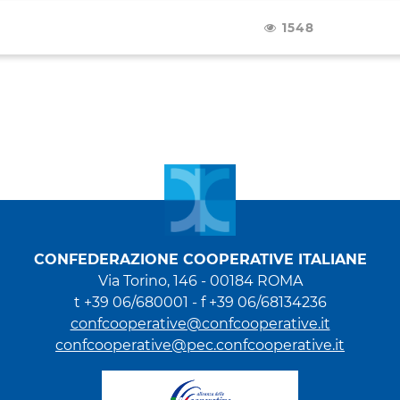
1548
CONFEDERAZIONE COOPERATIVE ITALIANE
Via Torino, 146 - 00184 ROMA
t +39 06/680001 - f +39 06/68134236
confcooperative@confcooperative.it
confcooperative@pec.confcooperative.it