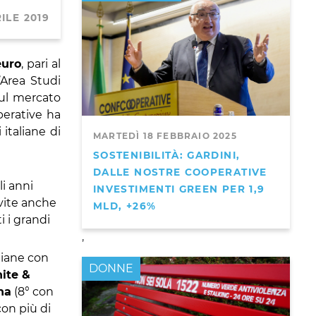
ILE 2019
euro
, pari al
’Area Studi
sul mercato
perative ha
italiane di
MARTEDÌ 18 FEBBRAIO 2025
SOSTENIBILITÀ: GARDINI,
DALLE NOSTRE COOPERATIVE
li anni
INVESTIMENTI GREEN PER 1,9
 vite anche
MLD, +26%
i i grandi
,
liane con
DONNE
ite &
na
(8° con
con più di