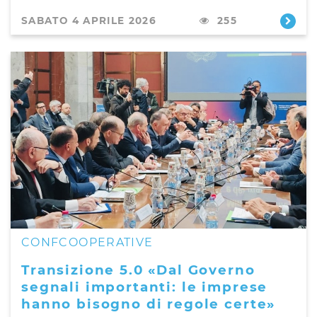
SABATO 4 APRILE 2026
255
CONFCOOPERATIVE
Transizione 5.0 «Dal Governo
segnali importanti: le imprese
hanno bisogno di regole certe»