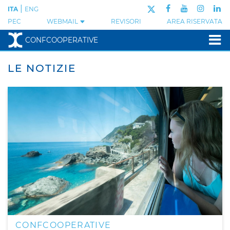
|
ITA
ENG
PEC
WEBMAIL
REVISORI
AREA RISERVATA
CONFCOOPERATIVE
LE NOTIZIE
CONFCOOPERATIVE