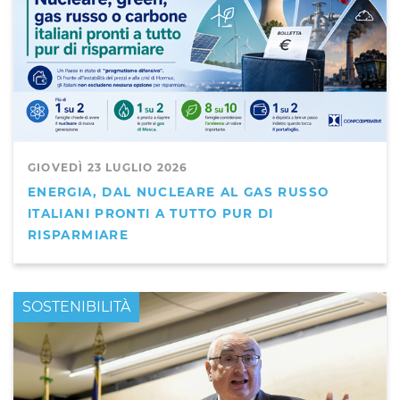
GIOVEDÌ 23 LUGLIO 2026
ENERGIA, DAL NUCLEARE AL GAS RUSSO
ITALIANI PRONTI A TUTTO PUR DI
RISPARMIARE
PRIMO PIANO
SOSTENIBILITÀ