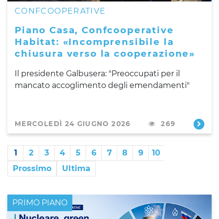
CONFCOOPERATIVE
Piano Casa, Confcooperative
Habitat: «Incomprensibile la
chiusura verso la cooperazione»
Il presidente Galbusera: "Preoccupati per il
mancato accoglimento degli emendamenti"
MERCOLEDÌ 24 GIUGNO 2026
269
1
2
3
4
5
6
7
8
9
10
Prossimo
Ultima
PRIMO PIANO