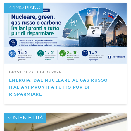
PRIMO PIANO
GIOVEDÌ 23 LUGLIO 2026
ENERGIA, DAL NUCLEARE AL GAS RUSSO
ITALIANI PRONTI A TUTTO PUR DI
RISPARMIARE
PRIMO PIANO
SOSTENIBILITÀ