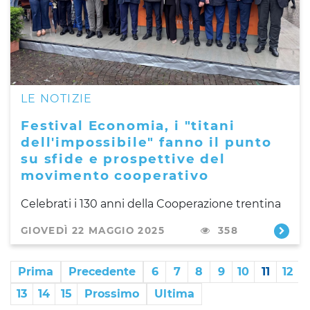
LE NOTIZIE
Festival Economia, i "titani
dell'impossibile" fanno il punto
su sfide e prospettive del
movimento cooperativo
Celebrati i 130 anni della Cooperazione trentina
GIOVEDÌ 22 MAGGIO 2025
358
Prima
Precedente
6
7
8
9
10
11
12
13
14
15
Prossimo
Ultima