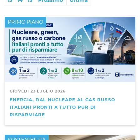
13
14
15
Prossimo
Ultima
PRIMO PIANO
GIOVEDÌ 23 LUGLIO 2026
ENERGIA, DAL NUCLEARE AL GAS RUSSO
ITALIANI PRONTI A TUTTO PUR DI
RISPARMIARE
PRIMO PIANO
SOSTENIBILITÀ