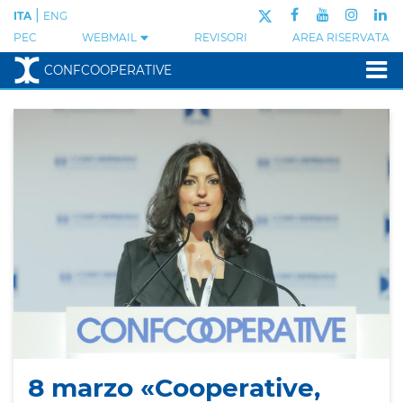
|
ITA
ENG
PEC
WEBMAIL
REVISORI
AREA RISERVATA
CONFCOOPERATIVE
8 marzo «Cooperative,