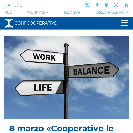
|
ITA
ENG
PEC
WEBMAIL
REVISORI
AREA RISERVATA
CONFCOOPERATIVE
8 marzo «Cooperative le