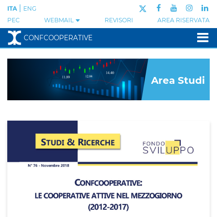
|
ITA
ENG
PEC
WEBMAIL
REVISORI
AREA RISERVATA
CONFCOOPERATIVE
Area Studi