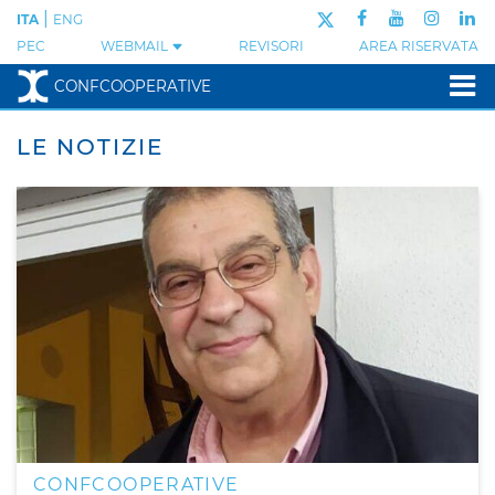
|
ITA
ENG
PEC
WEBMAIL
REVISORI
AREA RISERVATA
CONFCOOPERATIVE
LE NOTIZIE
CONFCOOPERATIVE