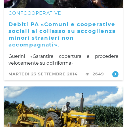
CONFCOOPERATIVE
Debiti PA «Comuni e cooperative
sociali al collasso su accoglienza
minori stranieri non
accompagnati».
Guerini «Garantire copertura e procedere
velocemente su ddl riforma»
MARTEDÌ 23 SETTEMBRE 2014
2649