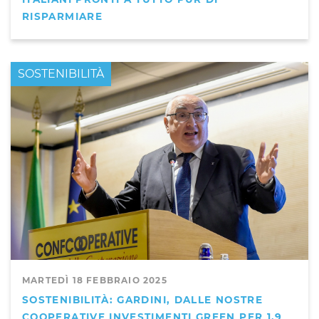
RISPARMIARE
PRIMO PIANO
SOSTENIBILITÀ
MARTEDÌ 18 FEBBRAIO 2025
SOSTENIBILITÀ: GARDINI, DALLE NOSTRE
COOPERATIVE INVESTIMENTI GREEN PER 1,9