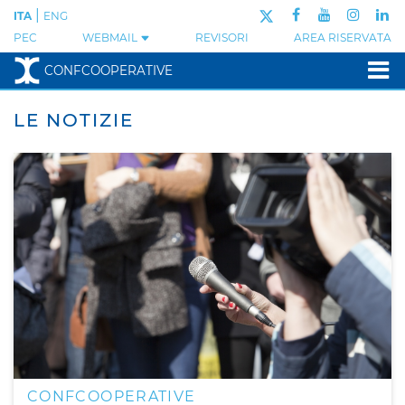
|
ITA
ENG
PEC
WEBMAIL
REVISORI
AREA RISERVATA
CONFCOOPERATIVE
LE NOTIZIE
CONFCOOPERATIVE