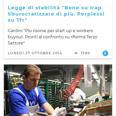
Legge di stabilitá "Bene su Irap.
Sburocratizzare di più. Perplessi
su Tfr"
Gardini "Più risorse per start up e workers
buyout. Pronti al confronto su riforma Terzo
Settore"
LUNEDÌ 27 OTTOBRE 2014
1789