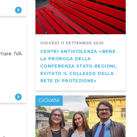
GIOVEDÌ 11 SETTEMBRE 2025
CENTRI ANTIVIOLENZA «BENE
rmare IVA
LA PROROGA DELLA
CONFERENZA STATO-REGIONI,
EVITATO IL COLLASSO DELLA
RETE DI PROTEZIONE»
GIOVANI