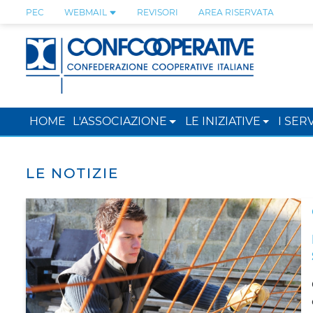
PEC
WEBMAIL
REVISORI
AREA RISERVATA
HOME
L'ASSOCIAZIONE
LE INIZIATIVE
I SERV
LE NOTIZIE