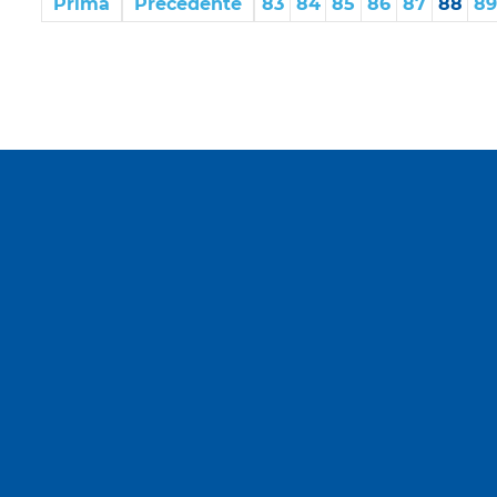
Prima
Precedente
83
84
85
86
87
88
89