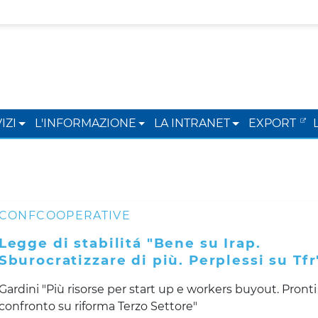
IZI
L'INFORMAZIONE
LA INTRANET
EXPORT
CONFCOOPERATIVE
Legge di stabilitá "Bene su Irap.
Sburocratizzare di più. Perplessi su Tfr
Gardini "Più risorse per start up e workers buyout. Pronti 
confronto su riforma Terzo Settore"