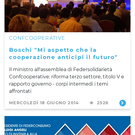
CONFCOOPERATIVE
Boschi "Mi aspetto che la
cooperazione anticipi il futuro"
Il ministro all'assemblea di Federsolidarietà
Confcooperative: riforma terzo settore, titolo V e
rapporto governo - corpi intermedi i temi
affrontati
MERCOLEDÌ 18 GIUGNO 2014
2526