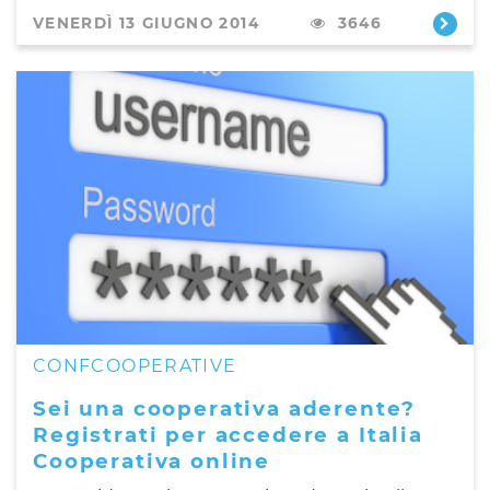
VENERDÌ 13 GIUGNO 2014
3646
CONFCOOPERATIVE
Sei una cooperativa aderente?
Registrati per accedere a Italia
Cooperativa online