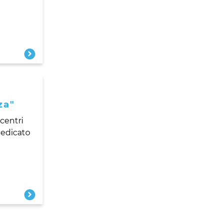
za"
 centri
dedicato