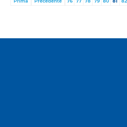
Prima
Precedente
76
77
78
79
80
81
82