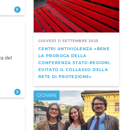
GIOVEDÌ 11 SETTEMBRE 2025
CENTRI ANTIVIOLENZA «BENE
LA PROROGA DELLA
za del
CONFERENZA STATO-REGIONI,
EVITATO IL COLLASSO DELLA
RETE DI PROTEZIONE»
GIOVANI