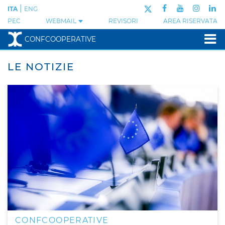
|
ITA
ENG
PEC
WEBMAIL
REVISORI
AREA RISERVATA
CONFCOOPERATIVE
LE NOTIZIE
CONFCOOPERATIVE