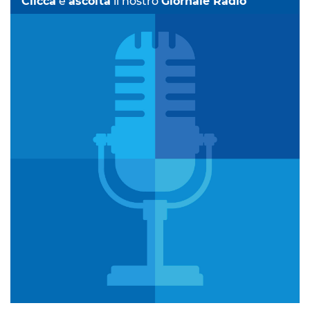
Clicca
e
ascolta
il nostro
Giornale Radio