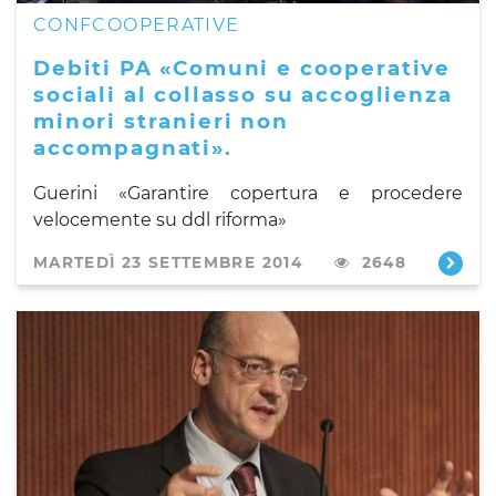
CONFCOOPERATIVE
Debiti PA «Comuni e cooperative
sociali al collasso su accoglienza
minori stranieri non
accompagnati».
Guerini «Garantire copertura e procedere
velocemente su ddl riforma»
MARTEDÌ 23 SETTEMBRE 2014
2648