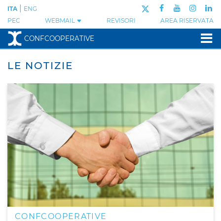
|
ITA
ENG
PEC
WEBMAIL
REVISORI
AREA RISERVATA
CONFCOOPERATIVE
LE NOTIZIE
CONFCOOPERATIVE