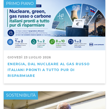
PRIMO PIANO
GIOVEDÌ 23 LUGLIO 2026
ENERGIA, DAL NUCLEARE AL GAS RUSSO
ITALIANI PRONTI A TUTTO PUR DI
RISPARMIARE
PRIMO PIANO
SOSTENIBILITÀ