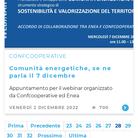
CONFCOOPERATIVE
Comunità energetiche, se ne
parla il 7 dicembre
Appuntamento per il webinar organizzato
da Confcooperative ed Enea
VENERDÌ 2 DICEMBRE 2022
700
Prima
Precedente
23
24
25
26
27
28
29
30
31
32
Prossimo
Ultima