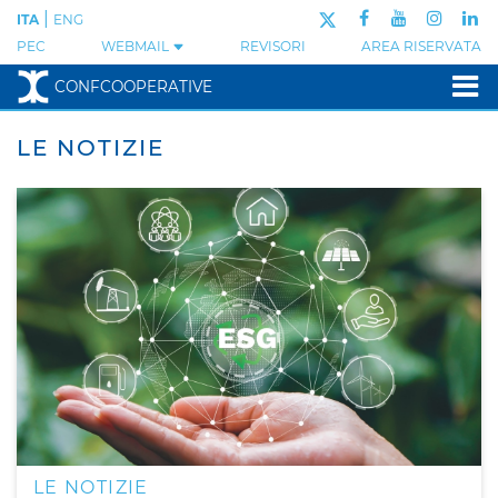
|
ITA
ENG
PEC
WEBMAIL
REVISORI
AREA RISERVATA
CONFCOOPERATIVE
LE NOTIZIE
LE NOTIZIE