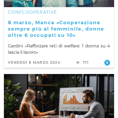
CONFCOOPERATIVE
8 marzo, Manca «Cooperazione
sempre più al femminile, donne
oltre 6 occupati su 10»
Gardini «Rafforzare reti di welfare: 1 donna su 4
lascia il lavoro»
VENERDÌ 8 MARZO 2024
711