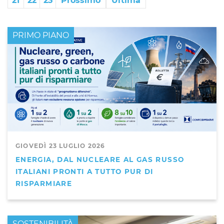
21
22
23
Prossimo
Ultima
PRIMO PIANO
GIOVEDÌ 23 LUGLIO 2026
ENERGIA, DAL NUCLEARE AL GAS RUSSO
ITALIANI PRONTI A TUTTO PUR DI
RISPARMIARE
PRIMO PIANO
SOSTENIBILITÀ