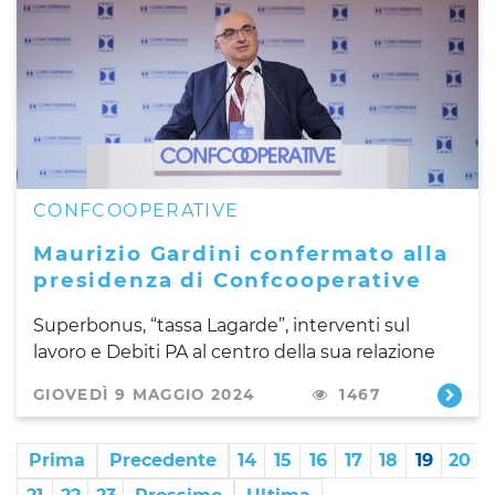
CONFCOOPERATIVE
Maurizio Gardini confermato alla
presidenza di Confcooperative
Superbonus, “tassa Lagarde”, interventi sul
lavoro e Debiti PA al centro della sua relazione
GIOVEDÌ 9 MAGGIO 2024
1467
Prima
Precedente
14
15
16
17
18
19
20